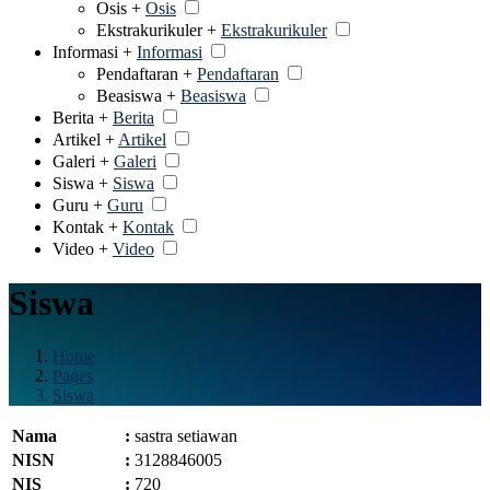
Osis +
Osis
Ekstrakurikuler +
Ekstrakurikuler
Informasi +
Informasi
Pendaftaran +
Pendaftaran
Beasiswa +
Beasiswa
Berita +
Berita
Artikel +
Artikel
Galeri +
Galeri
Siswa +
Siswa
Guru +
Guru
Kontak +
Kontak
Video +
Video
Siswa
Home
Pages
Siswa
Nama
:
sastra setiawan
NISN
:
3128846005
NIS
:
720