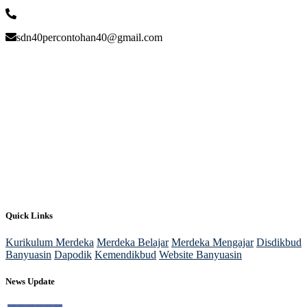
sdn40percontohan40@gmail.com
Quick Links
Kurikulum Merdeka
Merdeka Belajar
Merdeka Mengajar
Disdikbud
Banyuasin
Dapodik
Kemendikbud
Website Banyuasin
News Update